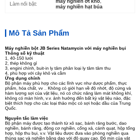
máy nghiền ớt khô
, 
Làm nổi bật:
máy nghiền hạt búa
Mô Tả Sản Phẩm
Máy nghiền bột JB Series Natamycin với máy nghiền bụi
Thông số kỹ thuật
1, 40-150 lưới
2, thép không gỉ
3, engini chính, buit-in ly tâm phân loại ly tâm tâm thu
4, phù hợp với cây khô và cằm
Ứng dụng chính
Bộ phận máy phù hợp cho các lĩnh vực như dược phẩm, thực
phẩm, hóa chất, vv .. Không có giới hạn về độ nhớt, độ cứng và
hàm lượng sợi của vật liệu, nó có chức năng làm mát không khí,
không có màn hình, v.v. ảnh hưởng đến bất kỳ vật liệu nào, đặc
biệt thích hợp cho các loại thảo mộc có sợi hoặc dầu của Trung
Quốc.
Nguyên tắc làm việc
Bộ phận máy được tạo thành từ xô sạc, bánh răng bước, dao
nghiền, bánh răng, động cơ nghiền, cổng xả, cánh quạt, hộp tổng
hợp, hộp thu bụi, v.v. Vật liệu được đưa vào phòng nghiền qua
thùng sạc và nghiền bằng dao với độ quay cao. Độ mịn của vật