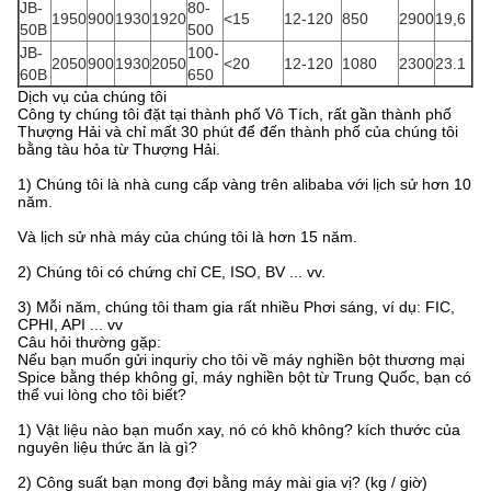
JB-
80-
1950
900
1930
1920
<15
12-120
850
2900
19,6
50B
500
JB-
100-
2050
900
1930
2050
<20
12-120
1080
2300
23.1
60B
650
Dịch vụ của chúng tôi
Công ty chúng tôi đặt tại thành phố Vô Tích, rất gần thành phố
Thượng Hải và chỉ mất 30 phút để đến thành phố của chúng tôi
bằng tàu hỏa từ Thượng Hải.
1) Chúng tôi là nhà cung cấp vàng trên alibaba với lịch sử hơn 10
năm.
Và lịch sử nhà máy của chúng tôi là hơn 15 năm.
2) Chúng tôi có chứng chỉ CE, ISO, BV ... vv.
3) Mỗi ​​năm, chúng tôi tham gia rất nhiều Phơi sáng, ví dụ: FIC,
CPHI, API ... vv
Câu hỏi thường gặp:
Nếu bạn muốn gửi inquriy cho tôi về máy nghiền bột thương mại
Spice bằng thép không gỉ, máy nghiền bột từ Trung Quốc, bạn có
thể vui lòng cho tôi biết?
1) Vật liệu nào bạn muốn xay, nó có khô không? kích thước của
nguyên liệu thức ăn là gì?
2) Công suất bạn mong đợi bằng máy mài gia vị? (kg / giờ)