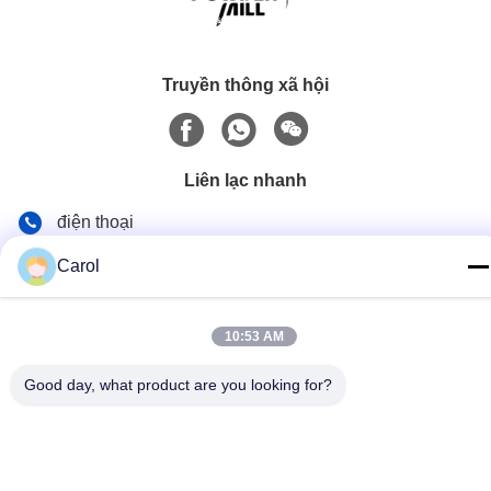
Truyền thông xã hội
Liên lạc nhanh
điện thoại
86-510-86391300
Carol
E-mail
info@cnboly.com
10:53 AM
Địa chỉ
Good day, what product are you looking for?
Đường số 9 Xinda, thị trấn Zhutang Thành phố Jiang Âm,
tỉnh Giang Tô
Chính sách bảo mật
|
Sơ đồ trang web