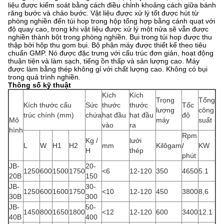
liệu được kiểm soát bằng cách điều chỉnh khoảng cách giữa bánh
răng bước và chảo bước. Vật liệu được xử lý tốt được hút từ
phòng nghiền đến túi hop trong hộp tổng hợp bằng cánh quạt với
độ quay cao, trong khi vật liệu được xử lý một nửa sẽ vẫn được
nghiền thành bột trong phòng nghiền. Bụi trong túi hop được thu
thập bởi hộp thu gom bụi. Bộ phận máy được thiết kế theo tiêu
chuẩn GMP. Nó được đặc trưng với cấu trúc đơn giản, hoạt động
thuận tiện và làm sạch, tiếng ồn thấp và sản lượng cao. Máy
được làm bằng thép không gỉ với chất lượng cao. Không có bụi
trong quá trình nghiền.
Thông số kỹ thuật
Kích
Kích
Trọng
Tổng
Kích thước cấu
Sức
thước
thước
Tốc
lượng
công
trúc chính (mm)
chứa
hạt đầu
hạt đầu
độ
Mô
máy
suất
vào
ra
hình
Rpm
Kg /
lưới
L
W
H1
H2
mm
Kilôgam
/
KW
H
thép
phút
JB-
20-
1250
600
1500
1750
<6
12-120
350
4650
5.1
20B
150
JB-
30-
1250
600
1600
1750
<10
12-120
450
3800
8,6
30B
300
JB-
50-
1450
800
1650
1800
<12
12-120
600
3400
12.1
40B
400