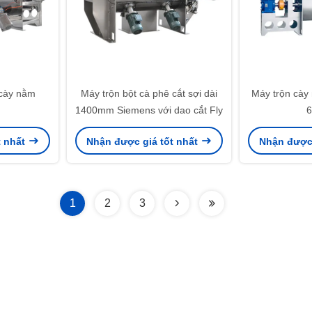
 cày nằm
Máy trộn bột cà phê cắt sợi dài
Máy trộn cày
1400mm Siemens với dao cắt Fly
t nhất
Nhận được giá tốt nhất
Nhận được 
1
2
3