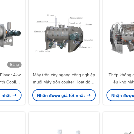
Băng
hình
 Flavor 4kw
Máy trộn cày ngang công nghiệp
Thép không g
ith Cooling
muối Máy trộn coulter Hoạt động
liệu khô Má
dễ dàng Ổn định
t nhất
Nhận được giá tốt nhất
Nhận được 