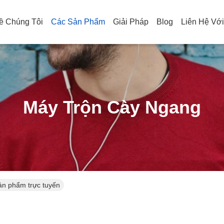
ề Chúng Tôi
Các Sản Phẩm
Giải Pháp
Blog
Liên Hệ Vớ
Máy Trộn Cày Ngang
ản phẩm trực tuyến