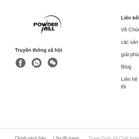
Liên kế
Về Chún
các sản
Truyền thông xã hội
giải ph
Blog
Liên hệ
tôi
Chính sách bảo
|
Sơ đồ trang
Trung Quốc tốt Chất lượn