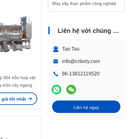
Máy sấy thực phẩm công nghiệp
Liên hệ với chúng tôi
Tao Tao
info@cnboly.com
86-13812119520
ỉ 304 hỗn hợp vật
y trộn cày ngang
giá tốt nhất
Liên hệ ngay