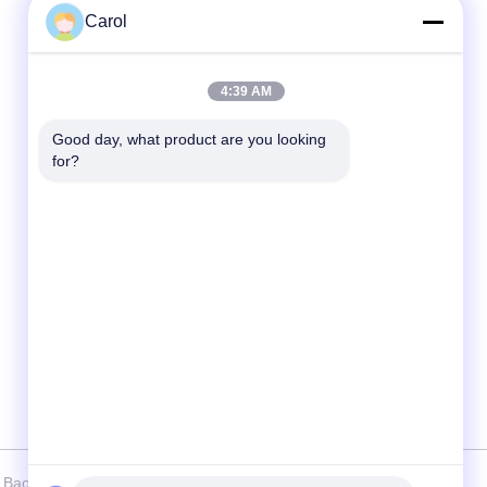
Carol
Liên lạc nhanh
4:39 AM
điện thoại
86-510-86391300
Good day, what product are you looking 
for?
E-mail
info@cnboly.com
Địa chỉ
Đường số 9 Xinda, thị trấn Zhutang Thành
phố Jiang Âm, tỉnh Giang Tô
aoli Machinery Manufacturing Co., Ltd. Tất cả. Tất cả quyền