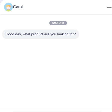
E-mail
Carol
info@cnboly.com
Địa chỉ
6:55 AM
Đường số 9 Xinda, thị trấn Zhutang Thành phố Jiang Âm,
tỉnh Giang Tô
Good day, what product are you looking for?
Chính sách bảo mật
|
Sơ đồ trang web
Trung Quốc tốt Chất lượng Máy nghiền bột mịn Nhà cung cấp.
Bản quyền © 2020-2026 Jiangyin Baoli Machinery Manufacturing
Co., Ltd. Tất cả. Tất cả quyền được bảo lưu.