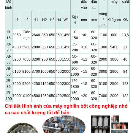
Mô
đầu
đầu
máy
suất
hình
vào
ra
vòng
Kg /
L1
L2
H1
H2
H3
H4
W1
mm
mm
/
Kilôgam
KW
H
phút
JB-
Giáo
10-
60-
3950
2640
850
650
350
1450
<6
1100
600
13,5
15
dục
150
320
JB-
15-
60-
4300
5900
2800
850
650
350
1450
<10
1300
5400
21
20
200
320
JB-
50-
60-
5250
7050
3200
950
650
350
1550
<12
2000
3800
46
30
600
320
JB-
100-
60-
6100
8100
3700
1050
650
400
2000
<15
3800
2900
84
60
1000
320
JB-
120-
60-
7200
9200
4250
1150
650
400
2300
<15
5100
2500
123
80
1800
320
JB-
150-
60-
7900
10100
4500
1250
650
400
2500
<20
7400
2000
183
100
2000
320
Chi tiết Hình ảnh của
máy nghiền bột công nghiệp nhỏ
ca cao chất lượng tốt để bán