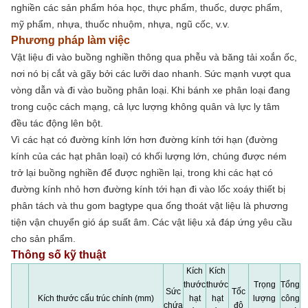
nghiền các sản phẩm hóa học, thực phẩm, thuốc, dược phẩm,
mỹ phẩm, nhựa, thuốc nhuộm, nhựa, ngũ cốc, v.v.
Phương pháp làm việc
Vật liệu đi vào buồng nghiền thông qua phễu và băng tải xoắn ốc,
nơi nó bị cắt và gãy bởi các lưỡi dao nhanh.
Sức mạnh vượt qua
vòng dẫn và đi vào buồng phân loại.
Khi bánh xe phân loại đang
trong cuộc cách mạng, cả lực lượng không quân và lực ly tâm
đều tác động lên bột.
Vì các hạt có đường kính lớn hơn đường kính tới hạn (đường
kính của các hạt phân loại) có khối lượng lớn, chúng được ném
trở lại buồng nghiền để được nghiền lại, trong khi các hạt có
đường kính nhỏ hơn đường kính tới hạn đi vào lốc xoáy thiết bị
phân tách và thu gom bagtype qua ống thoát vật liệu là phương
tiện vận chuyển gió áp suất âm.
Các vật liệu xả đáp ứng yêu cầu
cho sản phẩm.
Thông số kỹ thuật
Kích
Kích
thước
thước
Trọng
Tổng
Sức
Tốc
Kích thước cấu trúc chính (mm)
hạt
hạt
lượng
công
chứa
độ