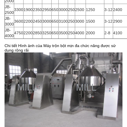
2000
JB-
3300
1900
2350
2950
650
3000
250
2500
1250
3-12
2400
2500
JB-
3600
2200
2450
3000
650
3100
250
3000
1500
3-12
2900
3000
JB-
4750
2200
2850
3250
650
3500
250
4000
2000
2-8
4100
4000
Chi tiết Hình ảnh của Máy trộn bột mịn đa chức năng được sử
dụng rộng rãi