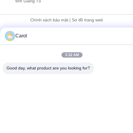
tỉnh Giang Tô
Chính sách bảo mật
|
Sơ đồ trang web
Trung Quốc tốt Chất lượng Máy nghiền bột mịn Nhà cung cấp.
Carol
Bản quyền © 2020-2026 Jiangyin Baoli Machinery Manufacturing
Co., Ltd. Tất cả. Tất cả quyền được bảo lưu.
3:32 AM
Good day, what product are you looking for?