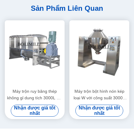
Sản Phẩm Liên Quan
Máy trộn ruy băng thép
Máy trộn bột hình nón kép
không gỉ dung tích 3000L với
loại W với công suất 3000L
điện áp 220-660V và công
tốc độ 3-12 vòng / phút và
Nhận được giá tốt
Nhận được giá tốt
suất 22kW để trộn bột công
điện áp 220-660V
nhất
nhất
nghiệp