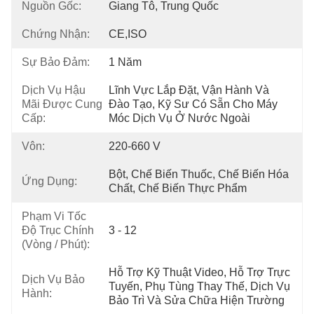
Nguồn Gốc:
Giang Tô, Trung Quốc
Chứng Nhận:
CE,ISO
Sự Bảo Đảm:
1 Năm
Dịch Vụ Hậu
Lĩnh Vực Lắp Đặt, Vận Hành Và 
Mãi Được Cung
Đào Tạo, Kỹ Sư Có Sẵn Cho Máy 
Cấp:
Móc Dịch Vụ Ở Nước Ngoài
Vôn:
220-660 V
Bột, Chế Biến Thuốc, Chế Biến Hóa 
Ứng Dụng:
Chất, Chế Biến Thực Phẩm
Phạm Vi Tốc
Độ Trục Chính
3 - 12
(vòng / Phút):
Hỗ Trợ Kỹ Thuật Video, Hỗ Trợ Trực 
Dịch Vụ Bảo
Tuyến, Phụ Tùng Thay Thế, Dịch Vụ 
Hành:
Bảo Trì Và Sửa Chữa Hiện Trường