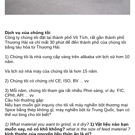
Dịch vụ của chúng tôi
Công ty chúng tôi đặt tại thành phố Vô Tích, rất gần thành phố
Thượng Hải và chỉ mất 30 phút để đến thành phố của chúng tôi
bằng tàu hỏa từ Thượng Hải.
1) Chúng tôi là nhà cung cấp vàng trên alibaba với lịch sử hơn 10
năm.
Và lịch sử nhà máy của chúng tôi là hơn 15 năm.
2) Chúng tôi có chứng chỉ CE, ISO, BV ... vv.
3) Mỗi ​​năm, chúng tôi tham gia rất nhiều Phơi sáng, ví dụ: FIC,
CPHI, API ... vv
Câu hỏi thường gặp:
Nếu bạn muốn gửi inquriy cho tôi về máy nghiền bột thương mại
Spice bằng thép không gỉ, máy nghiền bột từ Trung Quốc, bạn có
thể vui lòng cho tôi biết?
1) What material you want to grind, is it dry?
1) Vật liệu nào bạn
muốn xay, nó có khô không?
what is the size of feed material ?
kích thước của nguyên liệu thức ăn là gì?