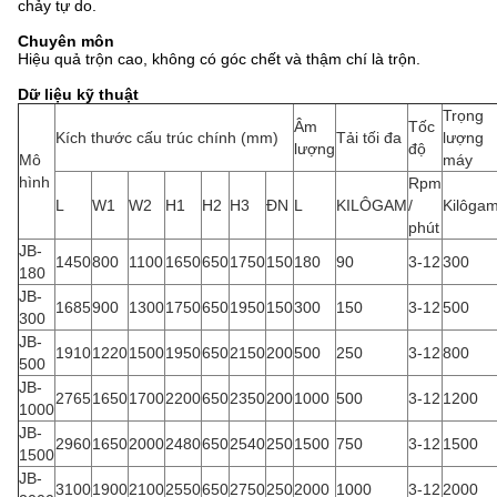
chảy tự do.
Chuyên môn
Hiệu quả trộn cao, không có góc chết và thậm chí là trộn.
Dữ liệu kỹ thuật
Trọng
Âm
Tốc
Kích thước cấu trúc chính (mm)
Tải tối đa
lượng
lượng
độ
Mô
máy
hình
Rpm
L
W1
W2
H1
H2
H3
ĐN
L
KILÔGAM
/
Kilôga
phút
JB-
1450
800
1100
1650
650
1750
150
180
90
3-12
300
180
JB-
1685
900
1300
1750
650
1950
150
300
150
3-12
500
300
JB-
1910
1220
1500
1950
650
2150
200
500
250
3-12
800
500
JB-
2765
1650
1700
2200
650
2350
200
1000
500
3-12
1200
1000
JB-
2960
1650
2000
2480
650
2540
250
1500
750
3-12
1500
1500
JB-
3100
1900
2100
2550
650
2750
250
2000
1000
3-12
2000