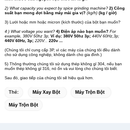
2) What capacity you expect by spice grinding machine?
2) Công
suất bạn mong đợi bằng máy mài gia vị?
(kg/h)
(kg / giờ)
3) Lưới hoặc mm hoặc micron (kích thước) của bột bạn muốn?
4 ) What voltage you want?
4) Điện áp nào bạn muốn?
For
example, 380V 50hz 3p;
Ví dụ: 380V 50hz 3p;
440V 60Hz,3p;
440V 60Hz, 3p;
220V...
220v ...
(Chúng tôi chỉ cung cấp 3P, vì các máy của chúng tôi đều dành
cho sử dụng công nghiệp, không dành cho gia đình.)
5) Thông thường chúng tôi sử dụng thép không gỉ 304, nếu bạn
muốn thép không gỉ 316, nó ổn và vui lòng cho chúng tôi biết.
Sau đó, giao tiếp của chúng tôi sẽ hiệu quả hơn.
Thẻ:
Máy Xay Bột
Máy Trộn Bột
Máy Trộn Bột